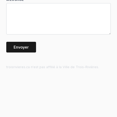
Envoyer
troisrivieres.ca n'est pas affilié à la Ville de Trois-Rivières.